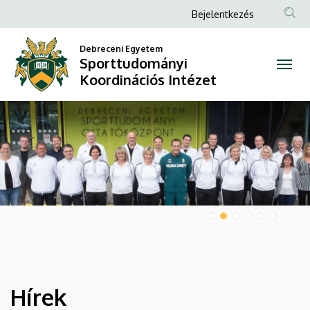
Sporttudományi
Anonim
Bejelentkezés
Felhasználói
Koordinációs
Debreceni Egyetem
fiók
Sporttudományi
Intézet
menüje
Koordinációs Intézet
DIAVETÍTÉS
Hírek
HÍREK