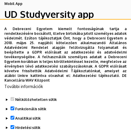
Mobil App
UD Studyversity app
A Debreceni Egyetem kiemelt fontosságúnak tartja a
Engedd meg, hogy figyelmedbe ajánljuk a Debreceni
rendelkezésére bocsátott, illetve birtokába jutott személyes adatok
Egyetem új applikációját, melyet hallgatói számára
védelmét. Ezúton tájékoztatjuk Önt, hogy a Debreceni Egyetem a
2018. május 25. napjától kötelezően alkalmazandó Általános
készített. Az alkalmazás bevezetésével célunk, hogy
Adatvédelmi Rendelet alapján felülvizsgálta folyamatait és
segítsünk eligazodni az egyetemi mindennapokban, a
beépítette a GDPR előírásait az adatkezelési és adatvédelmi
tevékenységébe. A felhasználók személyes adatait a Debreceni
tanulmányaiddal kapcsolatban gyorsan elérhető
Egyetem korábban is teljes körültekintéssel kezelte, megfelelve az
információkat biztosítsunk, útmutatót adjunk az egyetemi
érvényben lévő adatkezelési szabályozásoknak. A GDPR előírásait
követve frissítettük Adatvédelmi Tájékoztatónkat, amelyet az
évek során felmerülő helyzetekkel, kérdésekkel
alábbi linkre kattintva olvashat el:
Adatkezelési tájékoztató.
DE
kapcsolatban, továbbá „zsebközelbe” hozzuk az Egyetem
Kancellária WAV Központ
és Debrecen város kulturális és sport életét.
További információk
Nélkülözhetetlen sütik
Funkcionális sütik
Analitikai sütik
Hirdetési sütik