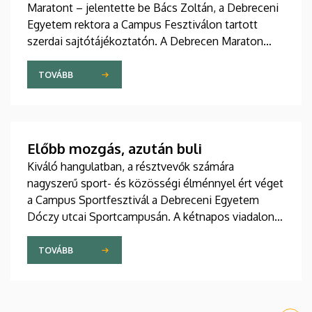
Maratont – jelentette be Bács Zoltán, a Debreceni
Egyetem rektora a Campus Fesztiválon tartott
szerdai sajtótájékoztatón. A Debrecen Maraton
olyan közösségi ünnep, amelyen sportolók és
lelkes amatőrök együtt tapasztalhatják meg a futás
TOVÁBB
erejét és örömét.
Előbb mozgás, azután buli
Kiváló hangulatban, a résztvevők számára
nagyszerű sport- és közösségi élménnyel ért véget
a Campus Sportfesztivál a Debreceni Egyetem
Dóczy utcai Sportcampusán. A kétnapos viadalon
három sportágban versengtek hazai és határon túli
felsőoktatási intézmények hallgatói. Férfi 3x3
TOVÁBB
kosárlabdában, kispályás labdarúgásban és
strandröplabdában DE-aranyérem született.