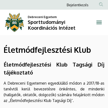
Életmódfejlesztési
Ugrás
Anonim
Bejelentkezés
a
Felhasználói
Klub
tartalomra
Debreceni Egyetem
fiók
Sporttudományi
|
menüje
Koordinációs Intézet
Sporttudományi
Koordinációs
Életmódfejlesztési Klub
Intézet
Életmódfejlesztési Klub Tagsági Díj
tájékoztató
A Debreceni Egyetemen egyedülálló módon a 2017/18-as
tanévtől kerül bevezetésre önkéntes, de mindenki
(hallgatók, oktatók, dolgozók) számára felajánlott módon
az „Életmódfejlesztési Klub Tagsági Díj”.