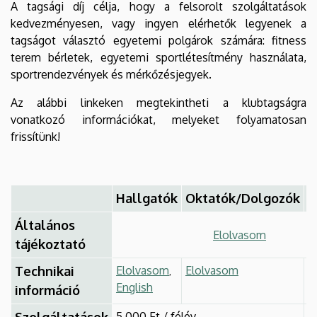
A tagsági díj célja, hogy a felsorolt szolgáltatások
kedvezményesen, vagy ingyen elérhetők legyenek a
tagságot választó egyetemi polgárok számára: fitness
terem bérletek, egyetemi sportlétesítmény használata,
sportrendezvények és mérkőzésjegyek.
Az alábbi linkeken megtekintheti a klubtagságra
vonatkozó információkat, melyeket folyamatosan
frissítünk!
Hallgatók
Oktatók/Dolgozók
K
Általános
Elolvasom
tájékoztató
Technikai
Elolvasom
Elolvasom
,
English
információ
Szolgáltatások
5.000 Ft / félév
2