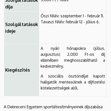
/
díja
Őszi félév: szeptember 1 - február 11.
A
Tavaszi félév: február 12 - július 6.
b
Szolgáltatások
n
ideje
s
é
A nyári hónapokra (július,
augusztus) 2.000 Ft-os díj
ellenében meghosszabítható a
kedvezmény.
Kiegészítés
A szociális ösztöndíjat kapott
hallgatók mentesülnek a díjfizetési
kötelezettségek alól.
A Debreceni Egyetem sportlétesítményeinek díjszabása