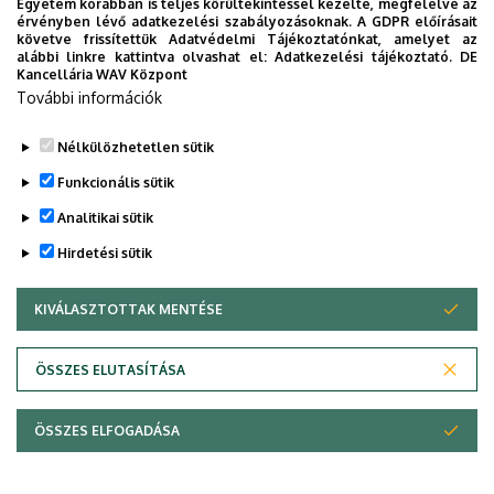
Egyetem korábban is teljes körültekintéssel kezelte, megfelelve az
Legutóbbi frissítés:
2023. 02. 16. 12:41
érvényben lévő adatkezelési szabályozásoknak. A GDPR előírásait
követve frissítettük Adatvédelmi Tájékoztatónkat, amelyet az
alábbi linkre kattintva olvashat el:
Adatkezelési tájékoztató.
DE
Kancellária WAV Központ
További információk
Nélkülözhetetlen sütik
Funkcionális sütik
Analitikai sütik
Hirdetési sütik
KIVÁLASZTOTTAK MENTÉSE
WITHDRAW CONSENT
Adatvédelem
Adatvédelem
ÖSSZES ELUTASÍTÁSA
Technikai információk
ÖSSZES ELFOGADÁSA
Copyright © 2026 Unideb