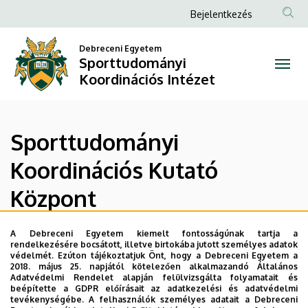
Sporttudományi
Ugrás
Anonim
Bejelentkezés
a
Felhasználói
Koordinációs
tartalomra
Debreceni Egyetem
fiók
Sporttudományi
Kutató
menüje
Koordinációs Intézet
Központ
|
Sporttudományi
Sporttudományi
Koordinációs Kutató
Koordinációs
Központ
Intézet
A Debreceni Egyetem kiemelt fontosságúnak tartja a
2015 novemberében jött létre a Debreceni Egyetemen a
rendelkezésére bocsátott, illetve birtokába jutott személyes adatok
Sporttudományi Kooperációs Kutató Központ, melynek
védelmét. Ezúton tájékoztatjuk Önt, hogy a Debreceni Egyetem a
2018. május 25. napjától kötelezően alkalmazandó Általános
feladata a sporttudományos kutatások összehangololása
Adatvédelmi Rendelet alapján felülvizsgálta folyamatait és
és koordinálása.
beépítette a GDPR előírásait az adatkezelési és adatvédelmi
tevékenységébe. A felhasználók személyes adatait a Debreceni