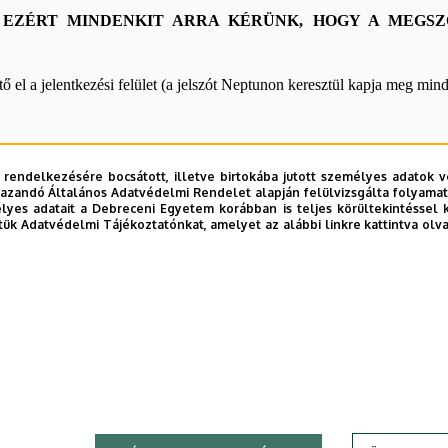
 EZÉRT MINDENKIT ARRA KÉRÜNK, HOGY A MEGSZ
ő el a jelentkezési felület (a jelszót Neptunon keresztül kapja meg mind
akmai gyakorlat teljesítése alól felmentést kapó hallgatók az igazol
 rendelkezésére bocsátott, illetve birtokába jutott személyes adatok v
 ellátva Lenténé Dr. Puskás Andrea részére az irodában szíveskedjenek
azandó Általános Adatvédelmi Rendelet alapján felülvizsgálta folyamata
yes adatait a Debreceni Egyetem korábban is teljes körültekintéssel 
tük Adatvédelmi Tájékoztatónkat, amelyet az alábbi linkre kattintva olv
olás edzői tevékenység
lás I. osztályú vagy válogatott sportolók
zámok igazolása