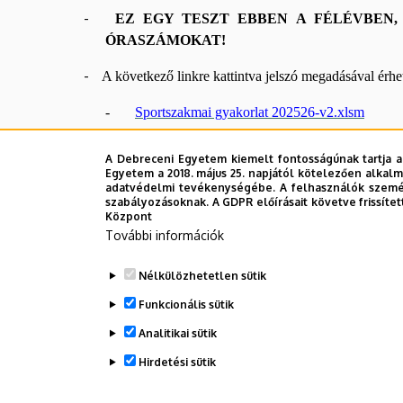
-
EZ EGY TESZT EBBEN A FÉLÉVBEN,
ÓRASZÁMOKAT!
-
A következő linkre kattintva jelszó megadásával érhet
-
Sportszakmai gyakorlat 202526-v2.xlsm
- Az „a” és „b” pontban leírtak alapján a sportsz
A Debreceni Egyetem kiemelt fontosságúnak tartja a
2026. 05. 12-ig
igazoláson)
eredetiben, pecséttel
Egyetem a 2018. május 25. napjától kötelezően alkalm
adatvédelmi tevékenységébe. A felhasználók személ
tudom elfogadni.
szabályozásoknak. A GDPR előírásait követve frissítet
Központ
Kitöltendő nyomtatványok
:
További információk
Sportszakmai gyakorlat teljesítése igaz
Nélkülözhetetlen sütik
Sportszakmai gyakorlat teljesítése igazo
Funkcionális sütik
Sportszakmai gyakorlat teljesítése óras
Analitikai sütik
Hirdetési sütik
Legutóbbi frissítés:
2026. 02. 10. 09:26