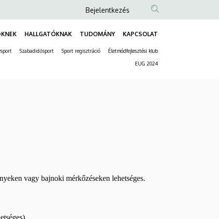
Anonim
Bejelentkezés
Felhasználói
ŐKNEK
HALLGATÓKNAK
TUDOMÁNY
KAPCSOLAT
fiók
Fő
menüje
sport
Szabadidősport
Sport regisztráció
Életmódfejlesztési klub
navigáció
Másodlagos
EUG 2024
navigáció
vényeken vagy bajnoki mérkőzéseken lehetséges.
etséges)