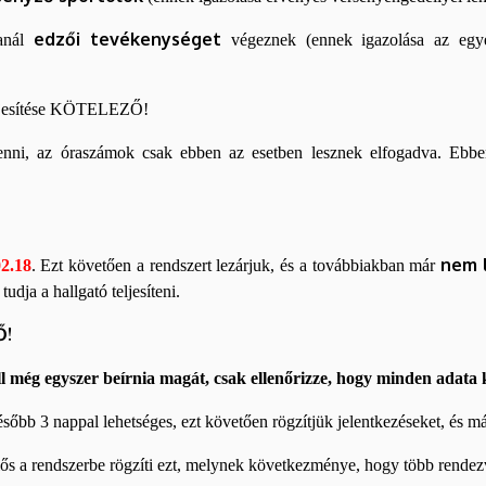
edzői tevékenységet
panál
végeznek (ennek igazolása az egyesül
teljesítése KÖTELEZŐ!
l lenni, az óraszámok csak ebben az esetben lesznek elfogadva. Eb
nem l
2.18
. Ezt követően a rendszert lezárjuk, és a továbbiakban már
dja a hallgató teljesíteni.
Ő!
 még egyszer beírnia magát, csak ellenőrizze, hogy minden adata k
sőbb 3 nappal lehetséges, ezt követően rögzítjük jelentkezéseket, és má
lős a rendszerbe rögzíti ezt, melynek következménye, hogy több rendezv