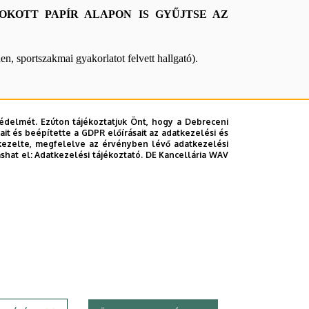
OKOTT PAPÍR ALAPON IS GYŰJTSE AZ
en, sportszakmai gyakorlatot felvett hallgató).
ást (a
www.sportsci.unideb.hu
oldalon megtalálható
édelmét. Ezúton tájékoztatjuk Önt, hogy a Debreceni
 leadni! Határidőn túli leadás esetén a félévet nem
it és beépítette a GDPR előírásait az adatkezelési és
kezelte, megfelelve az érvényben lévő adatkezelési
ashat el:
Adatkezelési tájékoztató.
DE Kancellária WAV