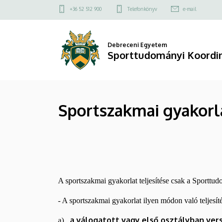
Sportszakmai
Ugrás
Felső
+36 52 512 900
Telefonkönyv
e-mail
a
kapcsolat
gyakorlat
tartalomra
menü
teljesítése
Debreceni Egyetem
Sporttudományi Koordin
|
Sporttudományi
Sportszakmai gyakorla
Koordinációs
Intézet
A sportszakmai gyakorlat teljesítése csak a Sporttu
- A sportszakmai gyakorlat ilyen módon való teljesít
a válogatott vagy első osztályban ver
a)