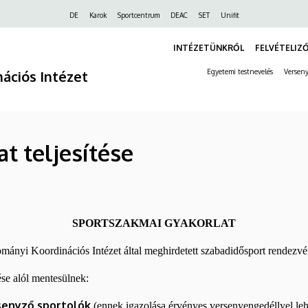
Felső
DE
Karok
Sportcentrum
DEAC
SET
Unifit
navigáció
INTÉZETÜNKRŐL
FELVÉTELIZ
ációs Intézet
Egyetemi testnevelés
Verseny
t teljesítése
SPORTSZAKMAI GYAKORLAT
dományi Koordinációs Intézet által meghirdetett szabadidősport rendez
ése alól mentesülnek:
senyző sportolók
(ennek igazolása érvényes versenyengedéllyel leh