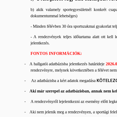
b) akik valamely sportegyesületnél konkrét csa
dokumentummal lehetséges)
- Minden félévben 30 óra sportszakmai gyakorlat 
- A rendezvények teljes időtartama alatt ott kel
jelentkezés.
FONTOS INFORMÁCIÓK:
-
A hallgatói adatbázisba jelentkezés határideje
2026.0
rendezvényre, melynek következtében a félévet nem tu
-
KÖTELEZ
Az adatbázisba a kért adatok megadása
-
Aki már szerepel az adatbázisban, annak nem kell
-
A rendezvényről lejelentkezni az esemény előtt legké
-
Aki nem jelenik meg a rendezvényen, a sportági fele