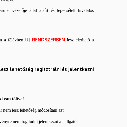
et vezetője által aláírt és lepecsételt hivatalos
ÚJ RENDSZERBEN
ben a félévben
lesz elérhető a
esz lehetőség regisztrálni és jelentkezni
i van töltve!
r nem lesz lehetőség módosítani azt.
ényre nem fog tudni jelentkezni a hallgató.