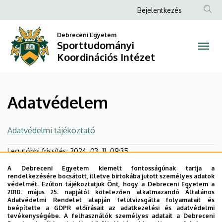
Adatvédelem
Ugrás
Anonim
Bejelentkezés
a
Felhasználói
|
tartalomra
Debreceni Egyetem
fiók
Sporttudományi
Sporttudományi
menüje
Koordinációs Intézet
Koordinációs
Intézet
Adatvédelem
Adatvédelmi tájékoztató
Legutóbbi frissítés:
2024. 03. 11. 09:35
A Debreceni Egyetem kiemelt fontosságúnak tartja a
rendelkezésére bocsátott, illetve birtokába jutott személyes adatok
védelmét. Ezúton tájékoztatjuk Önt, hogy a Debreceni Egyetem a
2018. május 25. napjától kötelezően alkalmazandó Általános
Adatvédelmi Rendelet alapján felülvizsgálta folyamatait és
beépítette a GDPR előírásait az adatkezelési és adatvédelmi
tevékenységébe. A felhasználók személyes adatait a Debreceni