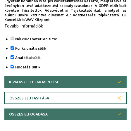
Egyetem korábban is teljes körültekintéssel kezelte, megfelelve az
érvényben lévő adatkezelési szabályozásoknak. A GDPR előírásait
követve frissítettük Adatvédelmi Tájékoztatónkat, amelyet az
alábbi linkre kattintva olvashat el:
Adatkezelési tájékoztató.
DE
Kancellária WAV Központ
További információk
Nélkülözhetetlen sütik
Funkcionális sütik
Analitikai sütik
Hirdetési sütik
KIVÁLASZTOTTAK MENTÉSE
WITHDRAW CONSENT
Adatvédelem
Adatvédelem
ÖSSZES ELUTASÍTÁSA
Technikai információk
ÖSSZES ELFOGADÁSA
Copyright © 2026 Unideb