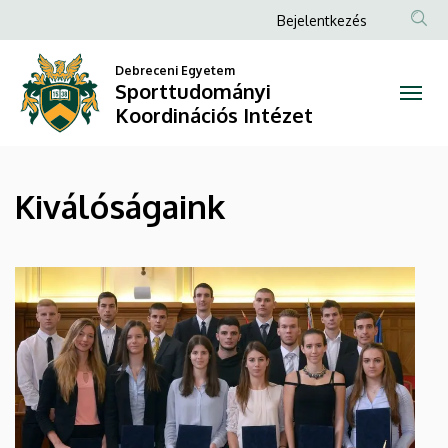
Kiválóságaink
Ugrás
Anonim
Bejelentkezés
a
Felhasználói
|
tartalomra
Debreceni Egyetem
fiók
Sporttudományi
Sporttudományi
menüje
Koordinációs Intézet
Koordinációs
Intézet
Kiválóságaink