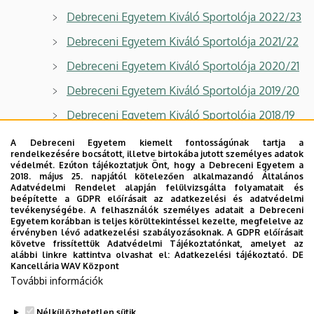
Debreceni Egyetem Kiváló Sportolója 2022/23
Debreceni Egyetem Kiváló Sportolója 2021/22
Debreceni Egyetem Kiváló Sportolója 2020/21
Debreceni Egyetem Kiváló Sportolója 2019/20
Debreceni Egyetem Kiváló Sportolója 2018/19
Debreceni Egyetem Kiváló Sportolója 2017/18
A Debreceni Egyetem kiemelt fontosságúnak tartja a
rendelkezésére bocsátott, illetve birtokába jutott személyes adatok
Debreceni Egyetem Kiváló Sportolója 2016/17
védelmét. Ezúton tájékoztatjuk Önt, hogy a Debreceni Egyetem a
2018. május 25. napjától kötelezően alkalmazandó Általános
Debreceni Egyetem Kiváló Sportolója 2015/16
Adatvédelmi Rendelet alapján felülvizsgálta folyamatait és
beépítette a GDPR előírásait az adatkezelési és adatvédelmi
tevékenységébe. A felhasználók személyes adatait a Debreceni
Debreceni Egyetem Kiváló Sportolója 2014/15
Egyetem korábban is teljes körültekintéssel kezelte, megfelelve az
érvényben lévő adatkezelési szabályozásoknak. A GDPR előírásait
Debreceni Egyetem Kiváló Sportolója 2013/14
követve frissítettük Adatvédelmi Tájékoztatónkat, amelyet az
alábbi linkre kattintva olvashat el:
Adatkezelési tájékoztató.
DE
Kancellária WAV Központ
További információk
Egyetemünk korábbi élsportolói
Nélkülözhetetlen sütik