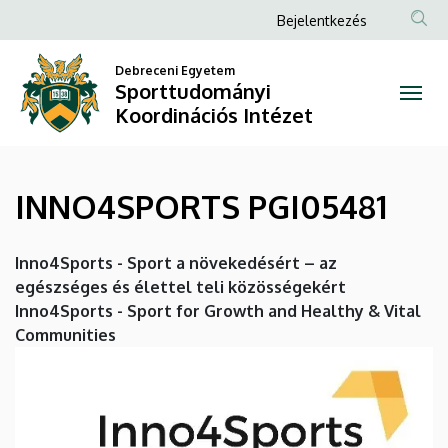
INNO4SPORTS
Ugrás
Anonim
Bejelentkezés
a
Felhasználói
PGI05481
tartalomra
Debreceni Egyetem
fiók
Sporttudományi
|
menüje
Koordinációs Intézet
Sporttudományi
Koordinációs
INNO4SPORTS PGI05481
Intézet
Inno4Sports - Sport a növekedésért – az
egészséges és élettel teli
k
özösségekért
Inno4Sports - Sport for Growth and Healthy & Vital
Communities