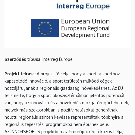
Szerződés típusa:
Interreg Europe
Projekt leírása:
A projekt fő célja, hogy a sport, a sporthoz
kapcsolódó innováció, a sport területén mű
k
ödő cégek
hozzájáruljanak a regionális gazdasági növekedéshez. Az EU
felismerte, hogy a sport ökoszisztémákban jelentős potenciál
van, hogy az innováció és a növekedés mozgatórugói lehetnek,
melyek más szektorokban is pozitív hatásokat generálnak,
holott, regionális szinten kevéssé reprezentáltak, többnyire a
regionális fejlesztési programokba nem épülnek bele.
Az INNO4SPORTS projektben az 5 európai régió
k
özös célja,