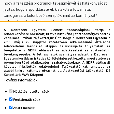
hogy a fejlesztési programok teljesítményét és hatékonyságát
javítsa, hogy a sportklaszterek kialakulási folyamatát
támogassa, a
k
ülönböző szereplő
k
, mint az kormányzat/
önkormányzat, a kutatói-egyetemi
k
özösségek, a gazdasági
szereplő
k
és a civil szervezetek együttmű
k
ödése által
A Debreceni Egyetem kiemelt fontosságúnak tartja a
(quadruple helix), és támogassa az innovatív sport
rendelkezésére bocsátott, illetve birtokába jutott személyes adatok
védelmét. Ezúton tájékoztatjuk Önt, hogy a Debreceni Egyetem a
értékláncokat.
2018. május 25. napjától kötelezően alkalmazandó Általános
Adatvédelmi Rendelet alapján felülvizsgálta folyamatait és
beépítette a GDPR előírásait az adatkezelési és adatvédelmi
Projekt összefoglalója
tevékenységébe. A felhasználók személyes adatait a Debreceni
Egyetem korábban is teljes körültekintéssel kezelte, megfelelve az
érvényben lévő adatkezelési szabályozásoknak. A GDPR előírásait
1. hírlevél
követve frissítettük Adatvédelmi Tájékoztatónkat, amelyet az
2. hírlevél
alábbi linkre kattintva olvashat el:
Adatkezelési tájékoztató.
DE
Kancellária WAV Központ
3. hírlevél
További információk
Projekt időtartama:
2018.06.01.
– 2020.11.30
.
Nélkülözhetetlen sütik
Legutóbbi frissítés:
2023. 02. 16. 12:41
Funkcionális sütik
Analitikai sütik