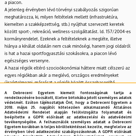
a piacon.
A jelenleg érvényben lévő törvényi szabályozás szigorúan
meghatározza, ki, milyen feltételek mellett (infrastruktúra,
kiemelten a szakképzettség, stb.) nyújthat szervezett keretek
között sport-, rekreáció, wellness-szolgáltatást. ld. 157/2004-es
kormányrendelet. Ezeknek a feltételeknek a megléte, illetve
hiánya a kínálat oldalán nem csak minőségi, hanem jogi oldalról
is hat a hazai sportfogyasztási szokásokra, a piacon lévő
egészséges versenyre.
A hazai régiók eltérő szocioökonómiai háttere miatt célszerű az
egyes régiókban akár a meglévő, országos eredményeket
újraértelmezni, másrészt a régiók között összehasonlító
vizsgálatokat végezni. Segíteni ezzel a döntéshozókat abban,
A Debreceni Egyetem kiemelt fontosságúnak tartja a
melyik régióban milyen módon, programokkal, forrásokkal,
rendelkezésére bocsátott, illetve birtokába jutott személyes adatok
védelmét. Ezúton tájékoztatjuk Önt, hogy a Debreceni Egyetem a
szakemberekkel, tudják támogatni a rendszeres fizikai aktivitást.
2018. május 25. napjától kötelezően alkalmazandó Általános
Az egyetlen egységesen elfogadottnak tartott hazai kutatást
Adatvédelmi Rendelet alapján felülvizsgálta folyamatait és
beépítette a GDPR előírásait az adatkezelési és adatvédelmi
kivéve (Ács és mtsai., 2011), nem létezik olyan egzakt,
tevékenységébe. A felhasználók személyes adatait a Debreceni
tudományosan megalapozott felmérés, mely a sportfogyasztási
Egyetem korábban is teljes körültekintéssel kezelte, megfelelve az
érvényben lévő adatkezelési szabályozásoknak. A GDPR előírásait
szokásokat, és annak az egészséggazdaságra gyakorolt