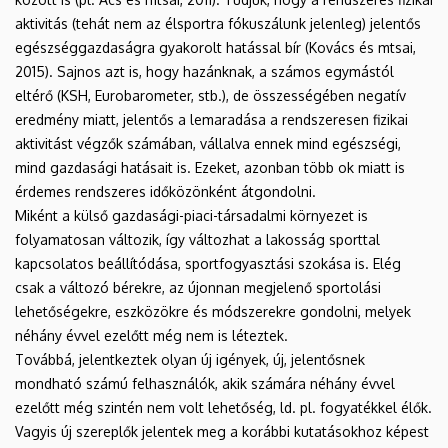
aktivitás (tehát nem az élsportra fókuszálunk jelenleg) jelentős
egészséggazdaságra gyakorolt hatással bír (Kovács és mtsai,
2015). Sajnos azt is, hogy hazánknak, a számos egymástól
eltérő (KSH, Eurobarometer, stb.), de összességében negatív
eredmény miatt, jelentős a lemaradása a rendszeresen fizikai
aktivitást végzők számában, vállalva ennek mind egészségi,
mind gazdasági hatásait is. Ezeket, azonban több ok miatt is
érdemes rendszeres időközönként átgondolni.
Miként a külső gazdasági-piaci-társadalmi környezet is
folyamatosan változik, így változhat a lakosság sporttal
kapcsolatos beállítódása, sportfogyasztási szokása is. Elég
csak a változó bérekre, az újonnan megjelenő sportolási
lehetőségekre, eszközökre és módszerekre gondolni, melyek
néhány évvel ezelőtt még nem is léteztek.
Továbbá, jelentkeztek olyan új igények, új, jelentősnek
mondható számú felhasználók, akik számára néhány évvel
ezelőtt még szintén nem volt lehetőség, ld. pl. fogyatékkel élők.
Vagyis új szereplők jelentek meg a korábbi kutatásokhoz képest